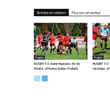
Articles en relation
Plus sur cet auteur
Rugby
Rugby
RUGBY F.3: Saint-Nazaire-XV de
RUGBY. F.3: 
l’Erdre. (Photos Didier Pollart)
Herblain. (P