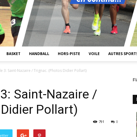
BASKET
HANDBALL
HORS-PISTE
VOILE
AUTRES SPORT
 3: Saint-Nazaire / Trignac. (Photos Didier Pollart)
Fl
3: Saint-Nazaire /
Didier Pollart)
791
0
itter