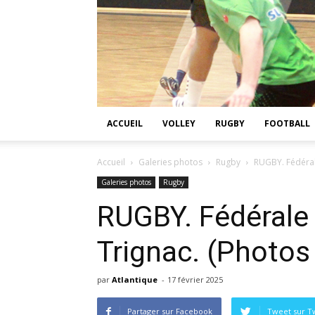
ACCUEIL
VOLLEY
RUGBY
FOOTBALL
Accueil
Galeries photos
Rugby
RUGBY. Fédérale
Galeries photos
Rugby
RUGBY. Fédérale 
Trignac. (Photos 
par
Atlantique
-
17 février 2025
Partager sur Facebook
Tweet sur Tw