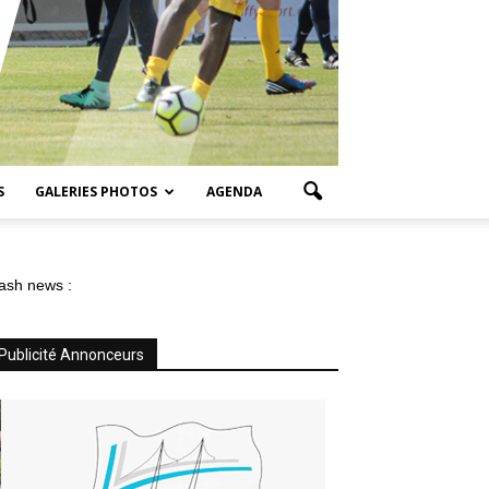
S
GALERIES PHOTOS
AGENDA
ash news :
Publicité Annonceurs