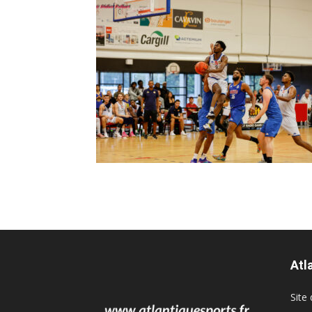
Atl
Site 