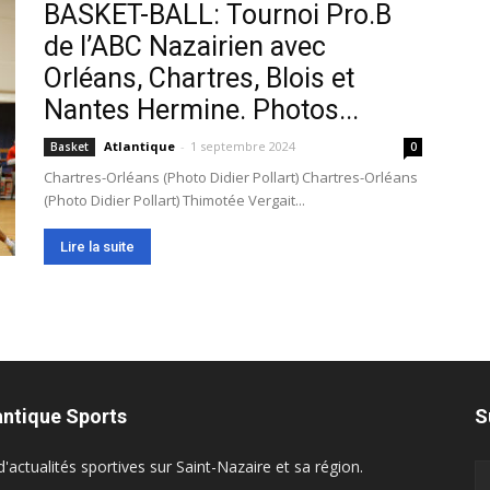
BASKET-BALL: Tournoi Pro.B
de l’ABC Nazairien avec
Orléans, Chartres, Blois et
Nantes Hermine. Photos...
Atlantique
-
1 septembre 2024
Basket
0
Chartres-Orléans (Photo Didier Pollart) Chartres-Orléans
(Photo Didier Pollart) Thimotée Vergait...
Lire la suite
antique Sports
S
d'actualités sportives sur Saint-Nazaire et sa région.