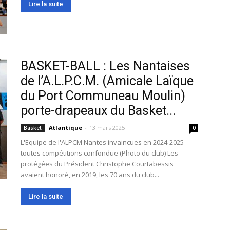
Lire la suite
BASKET-BALL : Les Nantaises
de l’A.L.P.C.M. (Amicale Laïque
du Port Communeau Moulin)
porte-drapeaux du Basket...
Atlantique
-
13 mars 2025
Basket
0
L'Equipe de l'ALPCM Nantes invaincues en 2024-2025
toutes compétitions confondue (Photo du club) Les
protégées du Président Christophe Courtabessis
avaient honoré, en 2019, les 70 ans du club...
Lire la suite