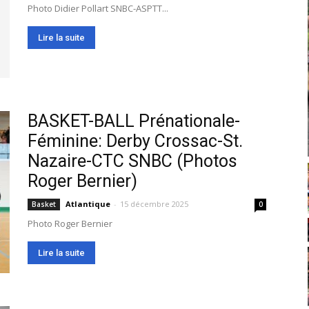
Photo Didier Pollart SNBC-ASPTT...
Lire la suite
BASKET-BALL Prénationale-
Féminine: Derby Crossac-St.
Nazaire-CTC SNBC (Photos
Roger Bernier)
Atlantique
-
15 décembre 2025
Basket
0
Photo Roger Bernier
Lire la suite