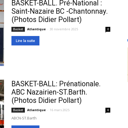
BASKET-BALL. Pré-National :
Saint-Nazaire BC -Chantonnay.
(Photos Didier Pollart)
Atlantique
-
30 novembre 2025
Basket
0
Lire la suite
BASKET-BALL: Prénationale.
ABC Nazairien-ST.Barth.
(Photos Didier Pollart)
Atlantique
-
16 mars 2025
Basket
0
ABCN-ST.Barth