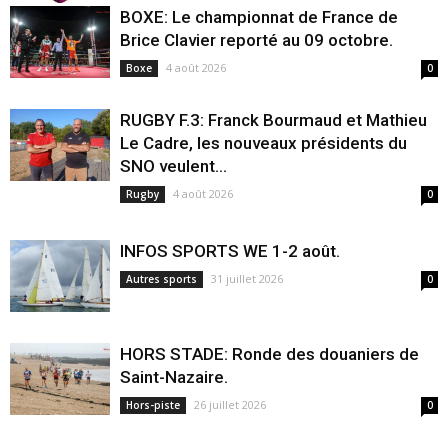
BOXE: Le championnat de France de
Brice Clavier reporté au 09 octobre.
4 août 2026
Boxe
0
RUGBY F.3: Franck Bourmaud et Mathieu
Le Cadre, les nouveaux présidents du
SNO veulent...
4 août 2026
Rugby
0
INFOS SPORTS WE 1-2 août.
31 juillet 2026
Autres sports
0
HORS STADE: Ronde des douaniers de
Saint-Nazaire.
26 juillet 2026
Hors-piste
0