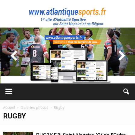
Atlantique
Sport
Accueil
Galeries photos
Rugby
RUGBY
RUGBY F.3: Saint-Nazaire-XV de l’Erdre.