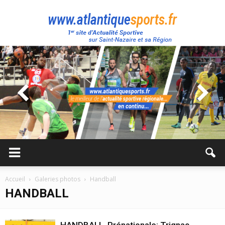
Atlantique
Sport
Accueil
Galeries photos
Handball
HANDBALL
HANDBALL. Prénationale: Trignac-