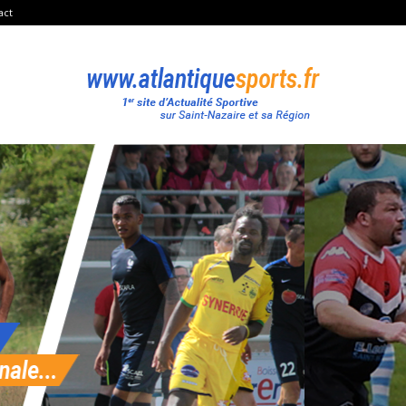
act
Atlantique
Sport