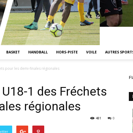
BASKET
HANDBALL
HORS-PISTE
VOILE
AUTRES SPORT
ets pour les demi-finales régionales
Fl
s U18-1 des Fréchets
ales régionales
481
0
itter