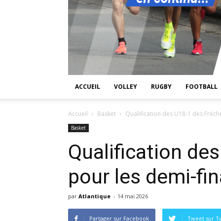
ACCUEIL
VOLLEY
RUGBY
FOOTBALL
Accueil
Basket
Qualification des U18-1 des Fréch
Basket
Qualification de
pour les demi-fin
par
Atlantique
-
14 mai 2026
Partager sur Facebook
Tweet sur Tw