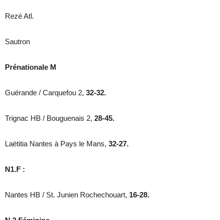
Rezé Atl.
Sautron
Prénationale M
Guérande / Carquefou 2,
32-32.
Trignac HB / Bouguenais 2,
28-45.
Laëtitia Nantes à Pays le Mans,
32-27.
N1.F :
Nantes HB / St. Junien Rochechouart,
16-28.