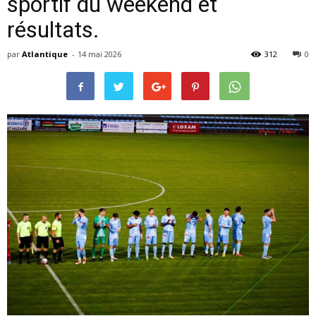
sportif du weekend et
résultats.
par
Atlantique
-
14 mai 2026
312
0