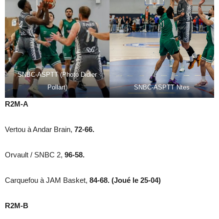
SNBC-ASPTT (Photo Didier
Pollart)
SNBC-ASPTT Ntes
R2M-A
Vertou à Andar Brain,
72-66.
Orvault / SNBC 2,
96-58.
Carquefou à JAM Basket,
84-68. (Joué le 25-04)
R2M-B