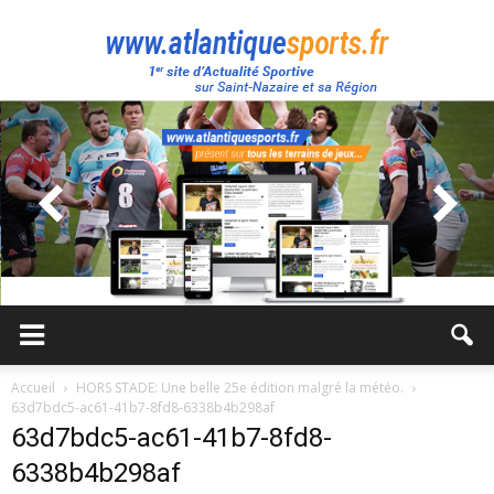
Atlantique
Sport
Accueil
HORS STADE: Une belle 25e édition malgré la météo.
63d7bdc5-ac61-41b7-8fd8-6338b4b298af
63d7bdc5-ac61-41b7-8fd8-
6338b4b298af