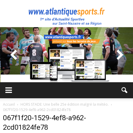
Atlantique
Sport
Accueil
HORS STADE: Une belle 25e édition malgré la météo.
067f1f20-1529-4ef8-a962-2cd01824fe78
067f1f20-1529-4ef8-a962-
2cd01824fe78