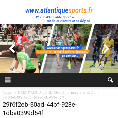
Atlantique
Sport
Accueil
HORS STADE: Une belle 25e édition malgré la météo.
29f6f2eb-80ad-44bf-923e-1dba0399d64f
29f6f2eb-80ad-44bf-923e-
1dba0399d64f