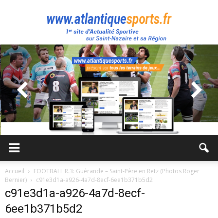
Atlantique
Sport
Accueil
FOOTBALL R.3: Guérande – Saint-Père en Retz (Photos Roger
Bernier)
c91e3d1a-a926-4a7d-8ecf-6ee1b371b5d2
c91e3d1a-a926-4a7d-8ecf-
6ee1b371b5d2