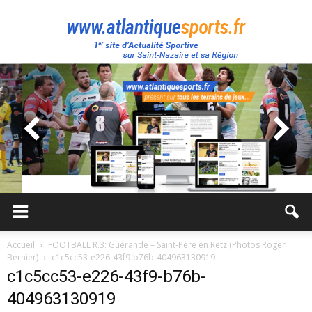
Atlantique
Sport
Accueil
FOOTBALL R.3: Guérande – Saint-Père en Retz (Photos Roger
Bernier)
c1c5cc53-e226-43f9-b76b-404963130919
c1c5cc53-e226-43f9-b76b-
404963130919