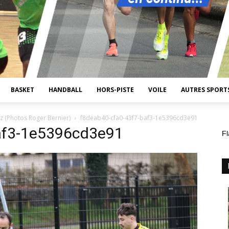
BASKET
HANDBALL
HORS-PISTE
VOILE
AUTRES SPORT
z (Photos Roger Bernier)
f8deab40-cfa0-43f7-baf3-1e5396cd3e91
af3-1e5396cd3e91
Fl