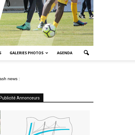
S
GALERIES PHOTOS
AGENDA
ash news :
Publicité Annonceurs