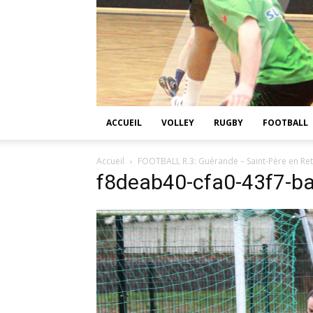
ACCUEIL
VOLLEY
RUGBY
FOOTBALL
Accueil
FOOTBALL R.3: Guérande – Saint-Père en Ret
f8deab40-cfa0-43f7-b