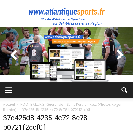
Atlantique
Sport
Accueil
FOOTBALL R.3: Guérande – Saint-Père en Retz (Photos Roger
Bernier)
37e425d8-4235-4e72-8c78-b0721f2ccf0f
37e425d8-4235-4e72-8c78-
b0721f2ccf0f