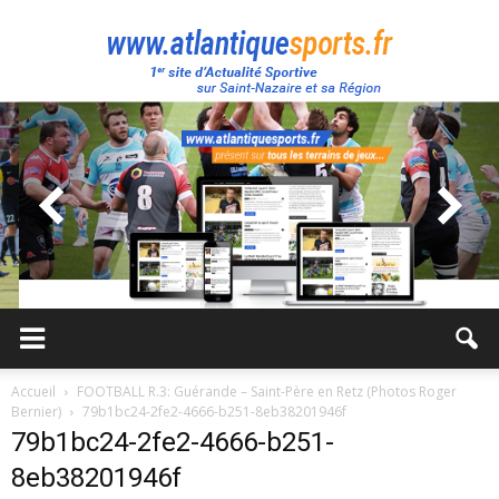
Atlantique
Sport
Accueil
FOOTBALL R.3: Guérande – Saint-Père en Retz (Photos Roger
Bernier)
79b1bc24-2fe2-4666-b251-8eb38201946f
79b1bc24-2fe2-4666-b251-
8eb38201946f