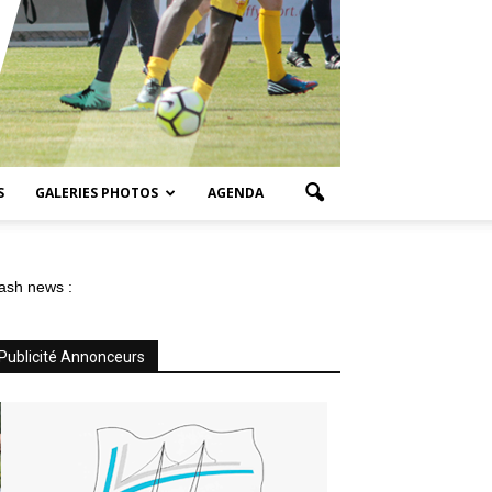
S
GALERIES PHOTOS
AGENDA
ash news :
Publicité Annonceurs