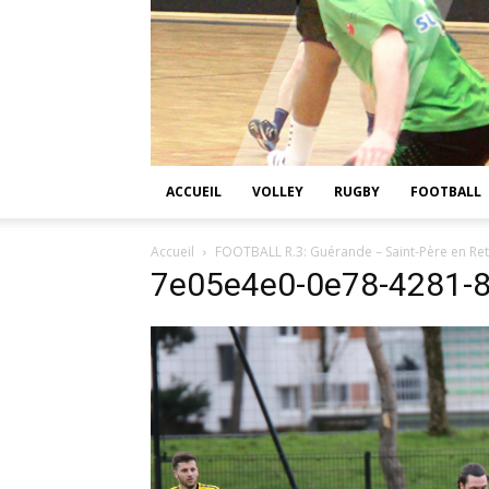
ACCUEIL
VOLLEY
RUGBY
FOOTBALL
Accueil
FOOTBALL R.3: Guérande – Saint-Père en Ret
7e05e4e0-0e78-4281-