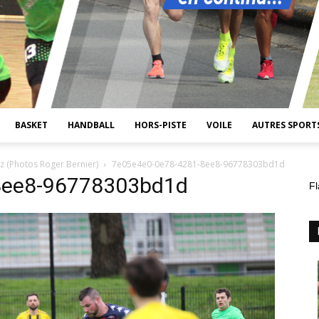
BASKET
HANDBALL
HORS-PISTE
VOILE
AUTRES SPORT
z (Photos Roger Bernier)
7e05e4e0-0e78-4281-8ee8-96778303bd1d
8ee8-96778303bd1d
Fl