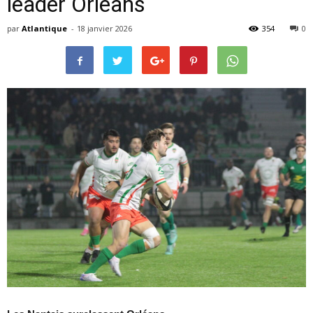
leader Orléans
par
Atlantique
-
18 janvier 2026
354
0