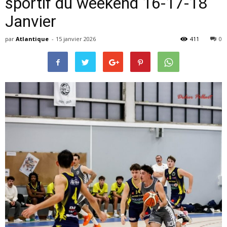
sportif du weekend 16-17-18
Janvier
par
Atlantique
-
15 janvier 2026
411
0