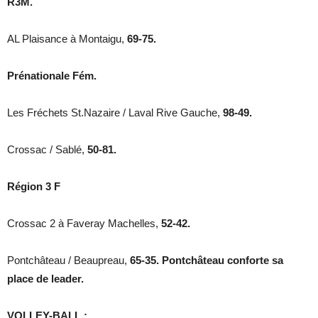
R3M.
AL Plaisance à Montaigu,
69-75.
Prénationale Fém.
Les Fréchets St.Nazaire / Laval Rive Gauche,
98-49.
Crossac / Sablé,
50-81.
Région 3 F
Crossac 2 à Faveray Machelles,
52-42.
Pontchâteau / Beaupreau,
65-35. Pontchâteau conforte sa
place de leader.
VOLLEY-BALL :