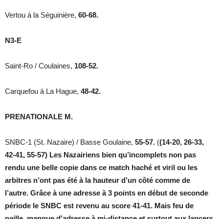
Vertou à la Séguinière,
60-68.
N3-E
Saint-Ro / Coulaines,
108-52.
Carquefou à La Hague,
48-42.
PRENATIONALE M.
SNBC-1 (St. Nazaire) / Basse Goulaine,
55-57.
(
(14-20, 26-33,
42-41, 55-57) Les Nazairiens bien qu’incomplets non pas
rendu une belle copie dans ce match haché et viril ou les
arbitres n’ont pas été à la hauteur d’un côté comme de
l’autre. Grâce à une adresse à 3 points en début de seconde
période le SNBC est revenu au score 41-41. Mais feu de
paille, manque d’adresse à mi-distance et surtout aux lancers