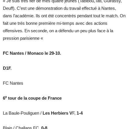
« Je suis très fier de mes quatre jeunes (Tabibou,Tati, Guirassy,
Deuff). C’est une démonstration du travail effectué à Nantes,
dans l’académie. Ils ont été concentrés pendant tout le match. On
fait une très bonne première mi-temps avec des actions
offensives. En seconde, on a défendu un peu plus face à la
pression parisienne «
FC Nantes / Monaco le 29-10.
D1F.
FC Nantes
e
6
tour de la coupe de France
La Baule-Pouliguen /
Les Herbiers V
F,
1-4
Blain / Challans FC,
0-8.