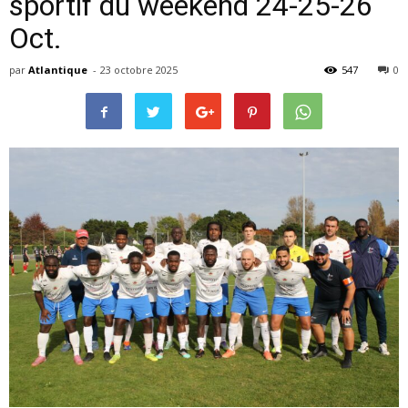
sportif du weekend 24-25-26
Oct.
par
Atlantique
-
23 octobre 2025
547
0