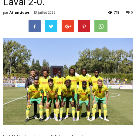
Laval 2-0.
par
Atlantique
-
13 juillet 2025
718
0