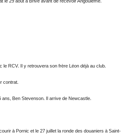
le 29 août à Brive avant de recevoir Angoulême.
c le RCV. Il y retrouvera son frère Léon déjà au club.
 contrat.
26 ans, Ben Stevenson. Il arrive de Newcastle.
courir à Pornic et le 27 juillet la ronde des douaniers à Saint-