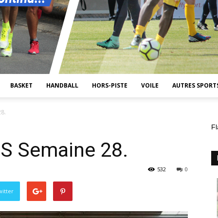
BASKET
HANDBALL
HORS-PISTE
VOILE
AUTRES SPORT
8.
Fl
S Semaine 28.
532
0
itter