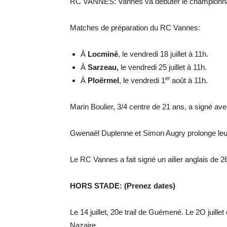
RC VANNES: Vannes va débuter le championnat 
Matches de préparation du RC Vannes:
À
Locminé
, le vendredi 18 juillet à 11h.
À
Sarzeau,
le vendredi 25 juillet à 11h.
er
À
Ploërmel
, le vendredi 1
août à 11h.
Marin Boulier, 3/4 centre de 21 ans, a signé ave
Gwenaël Duplenne et Simon Augry prolonge leur
Le RC Vannes a fait signé un ailier anglais de 
HORS STADE: (Prenez dates)
Le 14 juillet, 20e trail de Guémené. Le 2O juillet 
Nazaire.