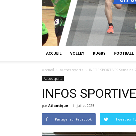
ACCUEIL
VOLLEY
RUGBY
FOOTBALL
Accueil
Autres sports
INFOS SPORTIVES Semaine 2
Autres sports
INFOS SPORTIVE
par
Atlantique
-
11 juillet 2025
Partager sur Facebook
Tweet sur Tw