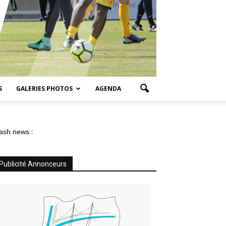
S
GALERIES PHOTOS
AGENDA
ash news :
Publicité Annonceurs