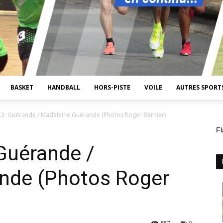
BASKET
HANDBALL
HORS-PISTE
VOILE
AUTRES SPORT
3: Guérande / Madeleine Guérande (Photos Roger Bernier)
Fl
Guérande /
nde (Photos Roger
557
0