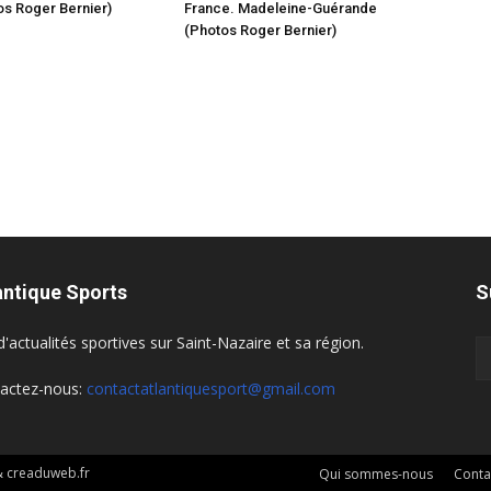
s Roger Bernier)
France. Madeleine-Guérande
(Photos Roger Bernier)
antique Sports
S
d'actualités sportives sur Saint-Nazaire et sa région.
actez-nous:
contactatlantiquesport@gmail.com
 & creaduweb.fr
Qui sommes-nous
Conta