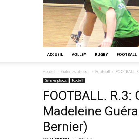
ACCUEIL
VOLLEY
RUGBY
FOOTBALL
Accueil
Galeries photos
Football
FOOTBALL. R.
Galeries photos
Football
FOOTBALL. R.3: 
Madeleine Guéra
Bernier)
par
Atlantique
-
12 mai 2025