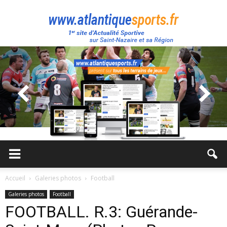
Atlantique
Sport
Accueil
Galeries photos
Football
Galeries photos
Football
FOOTBALL. R.3: Guérande-