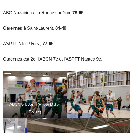
ABC Nazairien / La Roche sur Yon,
78-65
Garennes à Saint-Laurent,
84-49
ASPTT Ntes / Riez,
77-69
Garennes est 2e, l’ABCN 7e et l’ASPTT Nantes 9e.
ABCN-ST.Barth (Photo Didier
Pollart)