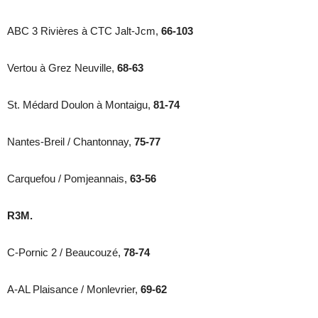
ABC 3 Rivières à CTC Jalt-Jcm,
66-103
Vertou à Grez Neuville,
68-63
St. Médard Doulon à Montaigu,
81-74
Nantes-Breil / Chantonnay,
75-77
Carquefou / Pomjeannais,
63-56
R3M.
C-Pornic 2 / Beaucouzé,
78-74
A-AL Plaisance / Monlevrier,
69-62