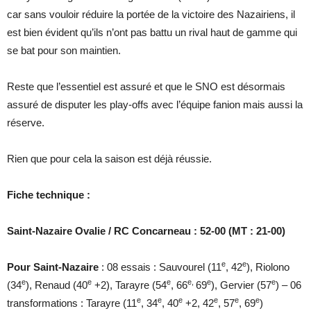
car sans vouloir réduire la portée de la victoire des Nazairiens, il
est bien évident qu’ils n’ont pas battu un rival haut de gamme qui
se bat pour son maintien.
Reste que l’essentiel est assuré et que le SNO est désormais
assuré de disputer les play-offs avec l’équipe fanion mais aussi la
réserve.
Rien que pour cela la saison est déjà réussie.
Fiche technique :
Saint-Nazaire Ovalie / RC Concarneau : 52-00 (MT : 21-00)
e
e
Pour Saint-Nazaire
: 08 essais : Sauvourel (11
, 42
), Riolono
e
e
e
e,
e
e
(34
), Renaud (40
+2), Tarayre (54
, 66
69
), Gervier (57
) – 06
e
e
e
e
e
e
transformations : Tarayre (11
, 34
, 40
+2, 42
, 57
, 69
)