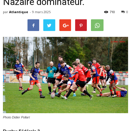
Nazaire dominateur.
par
Atlantique
-
9 mars 2025
710
0
Photo Didier Pollart