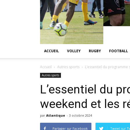
ACCUEIL
VOLLEY
RUGBY
FOOTBALL
Accueil
Autres sports
L’essentiel du programme sp
Autres sports
L’essentiel du p
weekend et les r
par
Atlantique
-
3 octobre 2024
Partager sur Facebook
Tweet sur Tw