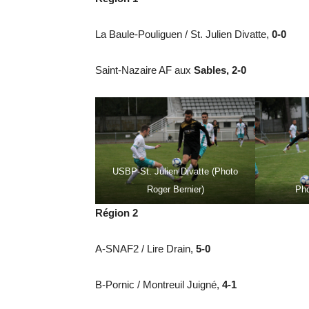
La Baule-Pouliguen / St. Julien Divatte,
0-0
Saint-Nazaire AF aux
Sables, 2-0
USBP-St. Julien Divatte (Photo
Roger Bernier)
Pho
Région 2
A-SNAF2 / Lire Drain,
5-0
B-Pornic / Montreuil Juigné,
4-1