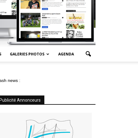
S
GALERIES PHOTOS
AGENDA
ash news :
Publicité Annonceurs