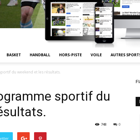
BASKET
HANDBALL
HORS-PISTE
VOILE
AUTRES SPORT
ortif du weekend et les résultats.
Fl
rogramme sportif du
ésultats.
748
0
itter