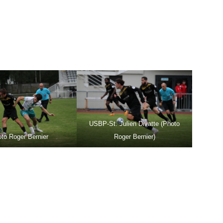
USBP-St. Julien Divatte (Photo
to Roger Bernier
Roger Bernier)