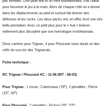
pas terribles. Une pluie fine et un vent tourbillonnant. Pas l’idéal
pour favoriser le jeu à la main. Alors de chaque côté on a donné
dans les déplacements au pied et surtout fait donner des
défenses et lez rucks. Les deux packs ont, en effet, livré une très
belle prestation. Avec un petit plus pour le « huit » briéron
nettement plus discipliné que son homologue morbihannais.
Deux cartons pour Trignac, 4 pour Plouzané sans doute un des
clefs du succès des Trignacais.
Fiche technique :
RC Trignac / Plouzané AC : 11-06 (MT : 06-03)
e
Pour Trignac
: 1 essai : Catreveaux (78
), 2 pénalités : Pierre
e
e
(15
, 34
)
e
e
Pour Plouzané
: 2 pénalités : Pichon (26
, 53
)