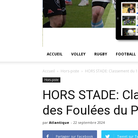
ACCUEIL
VOLLEY
RUGBY
FOOTBALL
Accueil
Hors-piste
HORS STADE: Classement du 10
Hors-piste
HORS STADE: Cl
des Foulées du P
par
Atlantique
-
22 septembre 2024
Partager sur Facebook
Tweet sur Tw