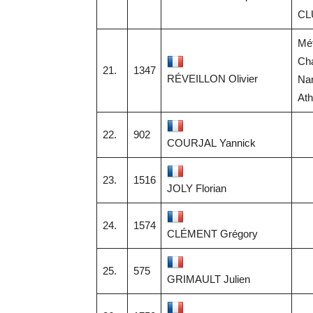
CL
Mét
Ch
21.
1347
RÉVEILLON Olivier
Na
Ath
22.
902
COURJAL Yannick
23.
1516
JOLY Florian
24.
1574
CLÉMENT Grégory
25.
575
GRIMAULT Julien