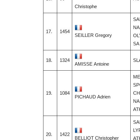
Christophe
SA
NA
17.
1454
SEILLER Gregory
OL
SA
18.
1324
SL
AMISSE Antoine
ME
SP
19.
1084
CH
PICHAUD Adrien
NA
AT
SA
LY
20.
1422
BELLIOT Christopher
AT