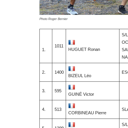
Photo Roger Bernier
S/
OC
1011
HUGUET Ronan
1.
SA
NA
2.
1400
ES
BIZEUL Léo
3.
595
GUINÉ Victor
4.
513
SL
CORBINEAU Pierre
S/L