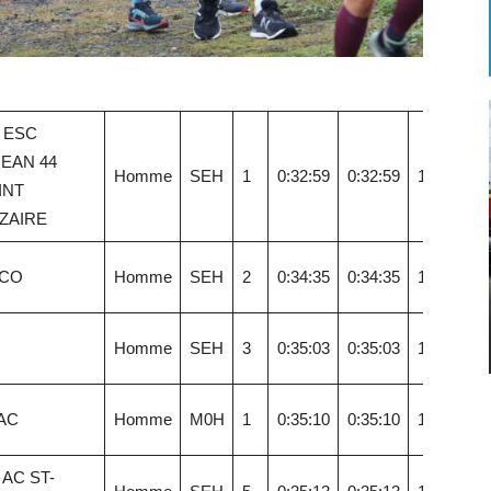
L ESC
EAN 44
Homme
SEH
1
0:32:59
0:32:59
18,74
INT
ZAIRE
CO
Homme
SEH
2
0:34:35
0:34:35
17,87
Homme
SEH
3
0:35:03
0:35:03
17,63
AC
Homme
M0H
1
0:35:10
0:35:10
17,57
 AC ST-