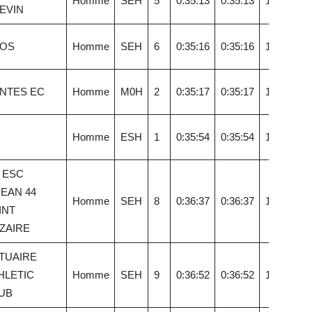
Homme
SEH
5
0:35:13
0:35:13
17,55
EVIN
OS
Homme
SEH
6
0:35:16
0:35:16
17,52
NTES EC
Homme
M0H
2
0:35:17
0:35:17
17,52
Homme
ESH
1
0:35:54
0:35:54
17,21
L ESC
EAN 44
Homme
SEH
8
0:36:37
0:36:37
16,88
INT
ZAIRE
TUAIRE
HLETIC
Homme
SEH
9
0:36:52
0:36:52
16,76
UB