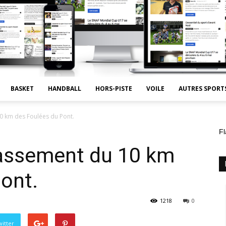
BASKET
HANDBALL
HORS-PISTE
VOILE
AUTRES SPORT
 km des Foulées du Pont.
Fl
assement du 10 km
ont.
1218
0
itter