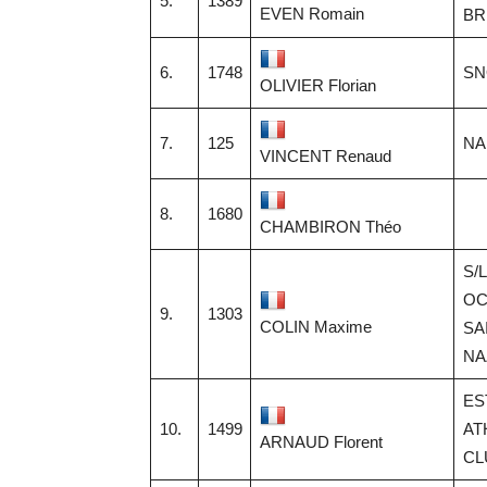
5.
1389
EVEN Romain
BR
6.
1748
SN
OLIVIER Florian
7.
125
NA
VINCENT Renaud
8.
1680
CHAMBIRON Théo
S/
OC
9.
1303
COLIN Maxime
SA
NA
ES
10.
1499
AT
ARNAUD Florent
CL