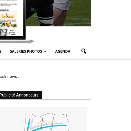
S
GALERIES PHOTOS
AGENDA
ash news :
Publicité Annonceurs