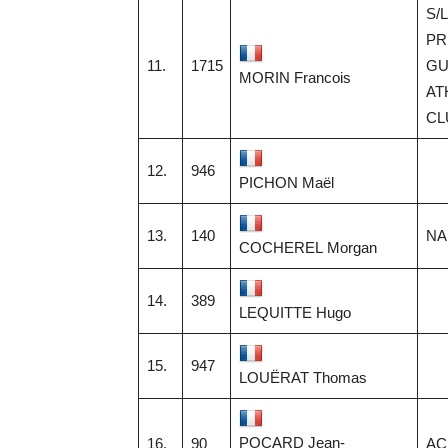
S/L
PR
11.
1715
GU
MORIN Francois
AT
CL
12.
946
PICHON Maël
13.
140
NA
COCHEREL Morgan
14.
389
LEQUITTE Hugo
15.
947
LOUËRAT Thomas
POCARD Jean-
16.
90
AC