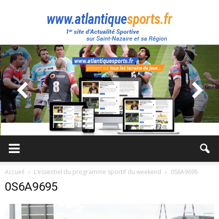
Atlantique
Sport
Accueil
L’essentiel du programme sportif du weekend
0S6A9695
0S6A9695