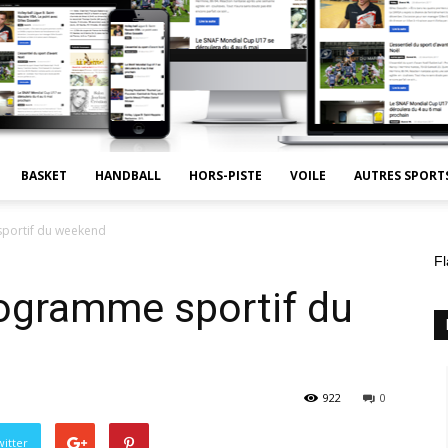
BASKET
HANDBALL
HORS-PISTE
VOILE
AUTRES SPORT
sportif du weekend
Fl
rogramme sportif du
922
0
itter