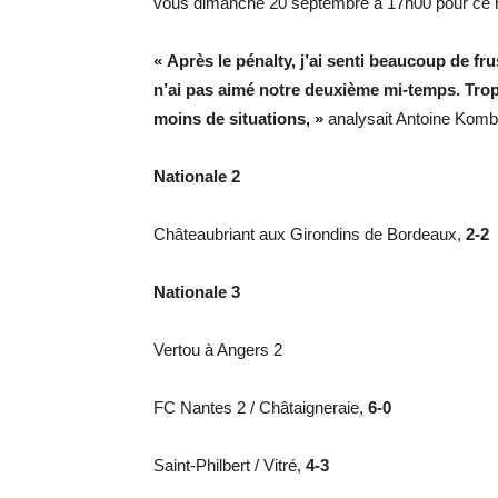
vous dimanche 20 septembre à 17h00 pour ce re
« Après le pénalty, j’ai senti beaucoup de fr
n’ai pas aimé notre deuxième mi-temps. Tro
moins de situations, »
analysait Antoine Kombo
Nationale 2
Châteaubriant aux Girondins de Bordeaux,
2-2
Nationale 3
Vertou à Angers 2
FC Nantes 2 / Châtaigneraie,
6-0
Saint-Philbert / Vitré,
4-3