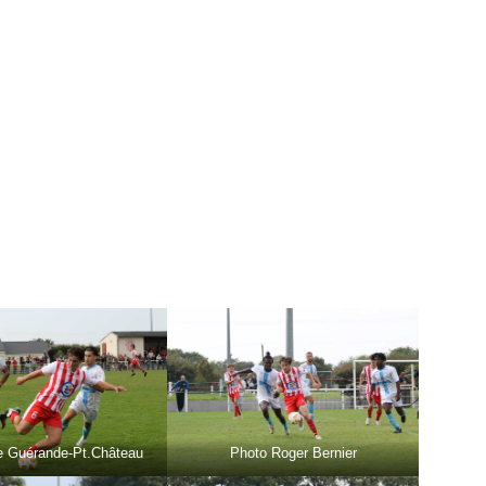
e Guérande-Pt.Château
Photo Roger Bernier