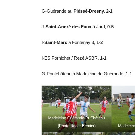
G-Guérande au
Pléssé-Dresny, 2-1
J-
Saint-André des Eaux
à Jard,
0-5
I-
Saint-Marc
à Fontenay 3,
1-2
I-ES Pornichet / Rezé ASBR,
1-1
G-Pontchâteau à Madeleine de Guérande. 1-1
Madeleine Guérande-Pt.Château
(Photo Roger Bernier)
Madelein