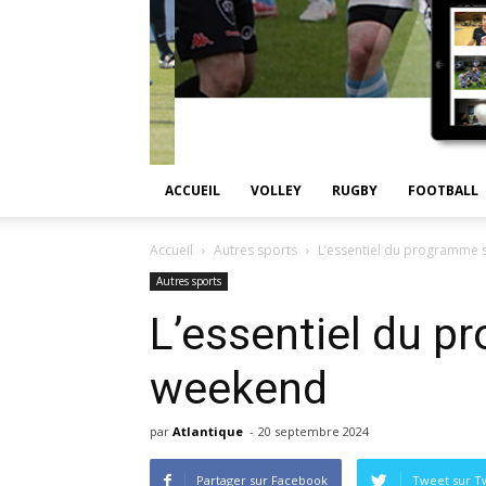
ACCUEIL
VOLLEY
RUGBY
FOOTBALL
Accueil
Autres sports
L’essentiel du programme 
Autres sports
L’essentiel du p
weekend
par
Atlantique
-
20 septembre 2024
Partager sur Facebook
Tweet sur Tw