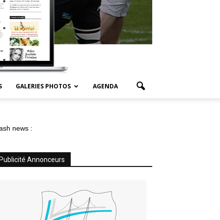
S
GALERIES PHOTOS
AGENDA
ash news :
Publicité Annonceurs