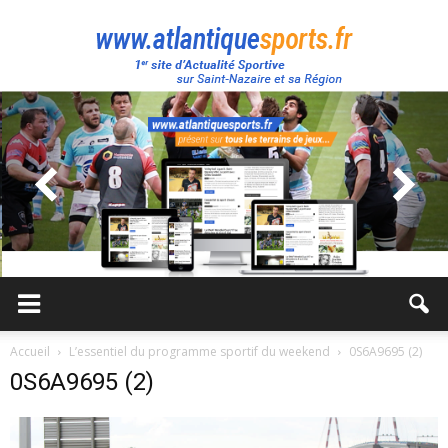
Atlantique
Sport
Accueil
L’essentiel du programme sportif du weekend
0S6A9695 (2)
0S6A9695 (2)