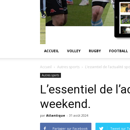
ACCUEIL
VOLLEY
RUGBY
FOOTBALL
Accueil
Autres sports
L’essentiel de l’actualité s
Autres sports
L’essentiel de l’a
weekend.
par
Atlantique
-
31 août 2024
Partager sur Facebook
Tweet sur Tw