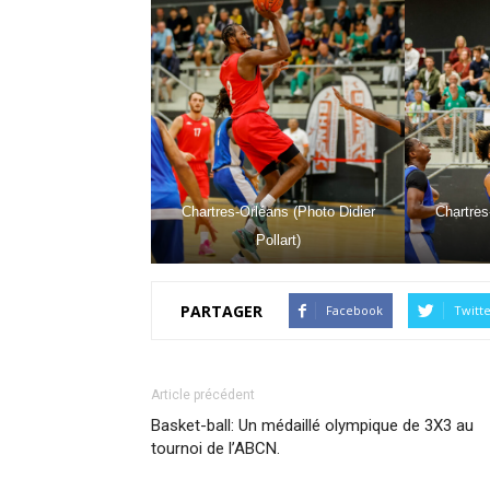
Chartres-Orléans (Photo Didier
Chartres
Pollart)
PARTAGER
Facebook
Twitt
Article précédent
Basket-ball: Un médaillé olympique de 3X3 au
tournoi de l’ABCN.