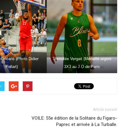
-Orléans (Photo Didier
Thimotée Vergait (Médaillé argent
Pollart)
3X3 au J.O de Paris
er
Article suivant
VOILE: 55e édition de la Solitaire du Figaro-
Paprec et arrivée à La Turballe.