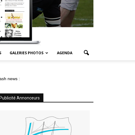
S
GALERIES PHOTOS
AGENDA
ash news :
Publicité Annonceurs