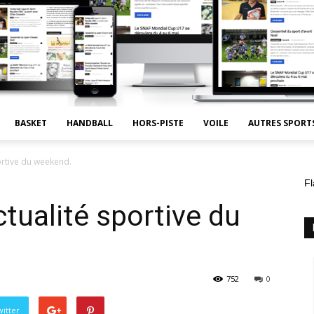
BASKET
HANDBALL
HORS-PISTE
VOILE
AUTRES SPORT
portive du weekend.
Fl
ctualité sportive du
752
0
itter