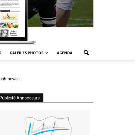
S
GALERIES PHOTOS
AGENDA
ash news :
Publicité Annonceurs