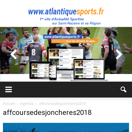
Atlantique
Sport
Accueil
Agenda
affcoursedesjoncheres2018
affcoursedesjoncheres2018