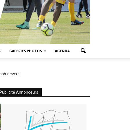
S
GALERIES PHOTOS
AGENDA
ash news :
Publicité Annonceurs