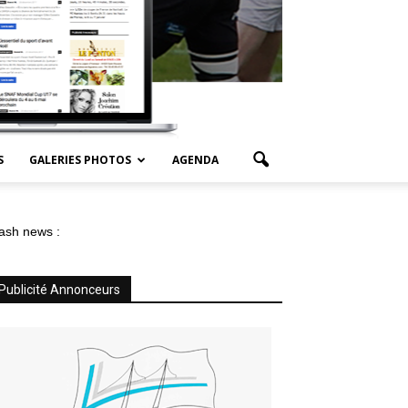
S
GALERIES PHOTOS
AGENDA
ash news :
Publicité Annonceurs