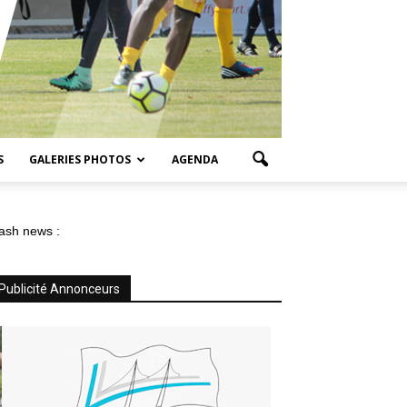
S
GALERIES PHOTOS
AGENDA
ash news :
Publicité Annonceurs