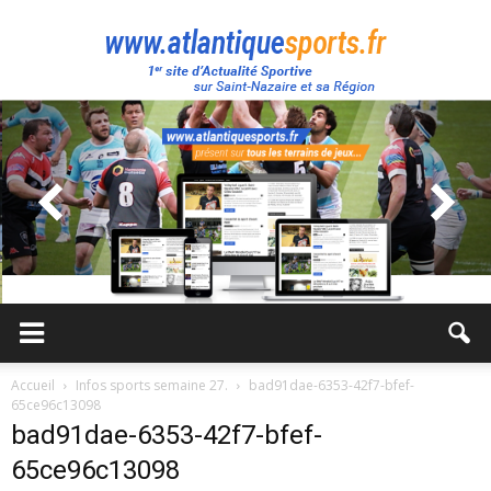
Atlantique
Sport
Accueil
Infos sports semaine 27.
bad91dae-6353-42f7-bfef-
65ce96c13098
bad91dae-6353-42f7-bfef-
65ce96c13098