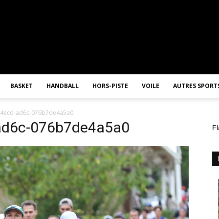
BASKET
HANDBALL
HORS-PISTE
VOILE
AUTRES SPORT
-4ecd-ad6c-076b7de4a5a0
ad6c-076b7de4a5a0
Fl