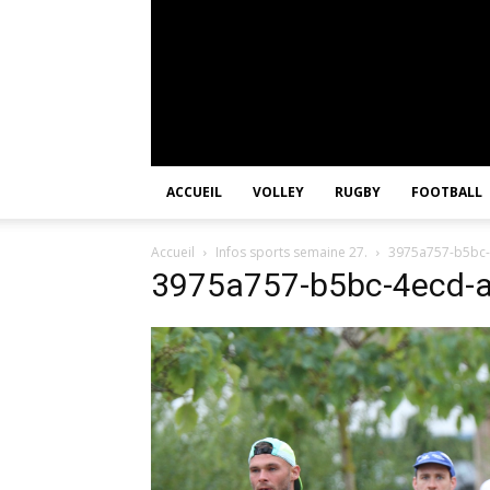
ACCUEIL
VOLLEY
RUGBY
FOOTBALL
Accueil
Infos sports semaine 27.
3975a757-b5bc
3975a757-b5bc-4ecd-