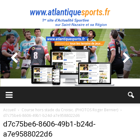
Atlantique
Sport
Accueil
Course hors stade du Croisic. (PHOTOS Roger Bernier)
d7c75be6-8606-49b1-b24d-a7e9588022d6
d7c75be6-8606-49b1-b24d-
a7e9588022d6