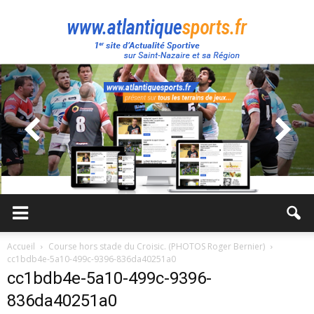
Atlantique
Sport
Accueil
Course hors stade du Croisic. (PHOTOS Roger Bernier)
cc1bdb4e-5a10-499c-9396-836da40251a0
cc1bdb4e-5a10-499c-9396-
836da40251a0