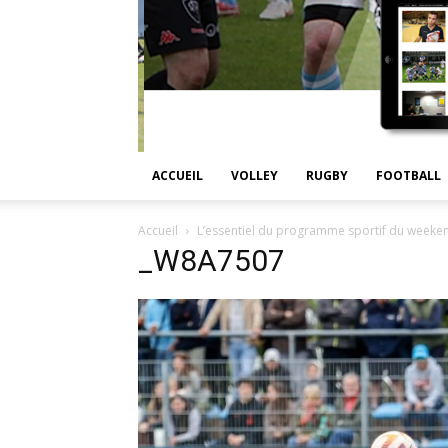
ACCUEIL
VOLLEY
RUGBY
FOOTBALL
Accueil
L’essentiel du programme sportif du weekend
_W8A7507