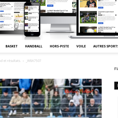
BASKET
HANDBALL
HORS-PISTE
VOILE
AUTRES SPORT
 et résultats.
_W8A7507
Fl