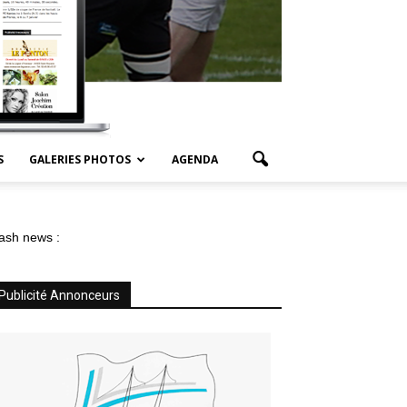
S
GALERIES PHOTOS
AGENDA
ash news :
Publicité Annonceurs