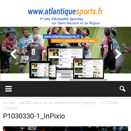
Atlantique
Sport
Accueil
BASKET-BALL. Pro.B: Nantes domine Quimper.
P1030330-
1_InPixio
P1030330-1_InPixio