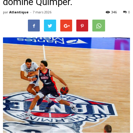
domine Quimper.
par
Atlantique
-
7 mars 2026
346
0