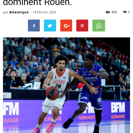
dominent Rouen.
par
Atlantique
-
14 février 2026
476
0