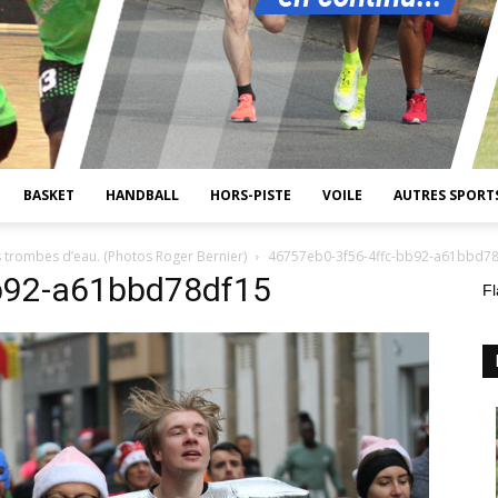
BASKET
HANDBALL
HORS-PISTE
VOILE
AUTRES SPORT
 trombes d’eau. (Photos Roger Bernier)
46757eb0-3f56-4ffc-bb92-a61bbd7
b92-a61bbd78df15
Fl