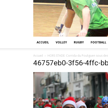
ACCUEIL
VOLLEY
RUGBY
FOOTBALL
Accueil
HORS STADE: Corrida du Pouliguen sous des
46757eb0-3f56-4ffc-b