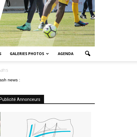
S
GALERIES PHOTOS
AGENDA
8df15
ash news :
Publicité Annonceurs