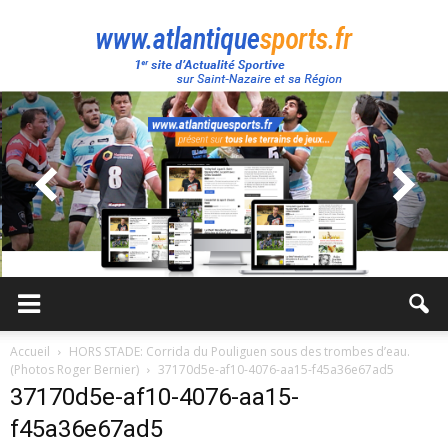
Atlantique
Sport
Accueil
HORS STADE: Corrida du Pouliguen sous des trombes d’eau.
(Photos Roger Bernier)
37170d5e-af10-4076-aa15-f45a36e67ad5
37170d5e-af10-4076-aa15-
f45a36e67ad5