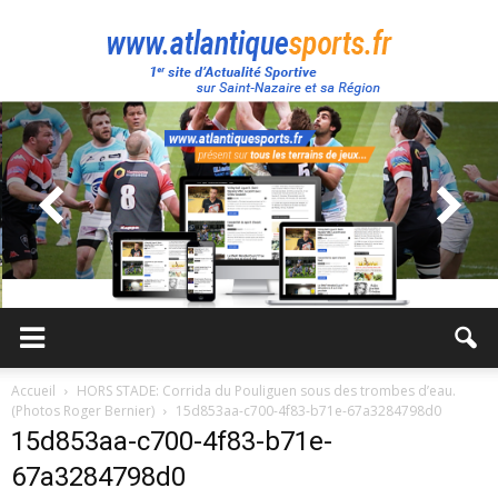
Atlantique
Sport
Accueil
HORS STADE: Corrida du Pouliguen sous des trombes d’eau.
(Photos Roger Bernier)
15d853aa-c700-4f83-b71e-67a3284798d0
15d853aa-c700-4f83-b71e-
67a3284798d0