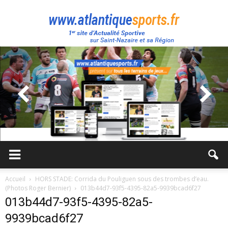
Atlantique
Sport
Accueil
HORS STADE: Corrida du Pouliguen sous des trombes d’eau.
(Photos Roger Bernier)
013b44d7-93f5-4395-82a5-9939bcad6f27
013b44d7-93f5-4395-82a5-
9939bcad6f27