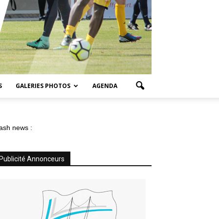
S
GALERIES PHOTOS
AGENDA
ash news :
Publicité Annonceurs