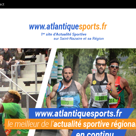
act
Atlantique
Sport