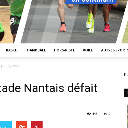
BASKET
HANDBALL
HORS-PISTE
VOILE
AUTRES SPORT
 par Tyrosse.
Fl
ade Nantais défait
448
0
itter