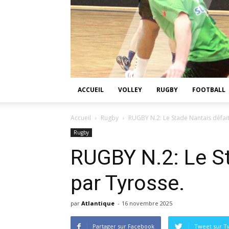
ACCUEIL
VOLLEY
RUGBY
FOOTBALL
Accueil
Rugby
RUGBY N.2: Le Stade Nantais défait
Rugby
RUGBY N.2: Le St
par Tyrosse.
par
Atlantique
-
16 novembre 2025
Partager sur Facebook
Tweet sur Tw